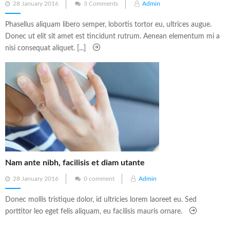
Posted
28 January 2016
3 Comments
Admin
on
Phasellus aliquam libero semper, lobortis tortor eu, ultrices augue.
Donec ut elit sit amet est tincidunt rutrum. Aenean elementum mi a
nisi consequat aliquet. [...]
Nam ante nibh, facilisis et diam utante
Posted
28 January 2016
0 comment
Admin
on
Donec mollis tristique dolor, id ultricies lorem laoreet eu. Sed
porttitor leo eget felis aliquam, eu facilisis mauris ornare.