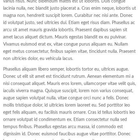
varius risus. Nunc bibendum mattis est ut lobortis. Duis congue
lacinia nulla, nec blandit justo placerat a. Cras enim neque, lobortis ut
magna non, hendrerit suscipit lorem. Curabitur nec nisi ante. Donec
id volutpat justo, sed ultricies dui. Etiam eget risus diam. Phasellus ac
arcu sit amet mauris gravida lobortis. Praesent dapibus sapien sit
amet lacus aliquet dictum. Mauris egestas blandit ex eu pulvinar.
Vivamus euismod erat ex, vitae congue purus aliquam eu. Nullam
eget metus consectetur, finibus sapien vitae, tincidunt nulla. Praesent
non ultricies dolor, eu vehicula lacus.
Phasellus aliquam libero semper, lobortis tortor eu, ultrices augue.
Donec ut elit sit amet est tincidunt rutrum. Aenean elementum mi a
nisi consequat aliquet. Mauris eros lorem, ullamcorper vitae velit quis,
iaculis viverra magna. Quisque suscipit, lorem non varius consequat,
augue sapien volutpat nulla, vitae congue orci nunc a felis. Donec
mollis tristique dolor, id ultricies lorem laoreet eu. Sed porttitor leo
eget felis aliquam, eu facilisis mauris ornare. Cras id tellus lobortis leo
ornare volutpat id condimentum ex. Etiam consectetur nulla sed
tempus finibus. Phasellus egestas arcu massa, id commodo est
dignissim id. Donec euismod faucibus augue vitae porttitor. Donec