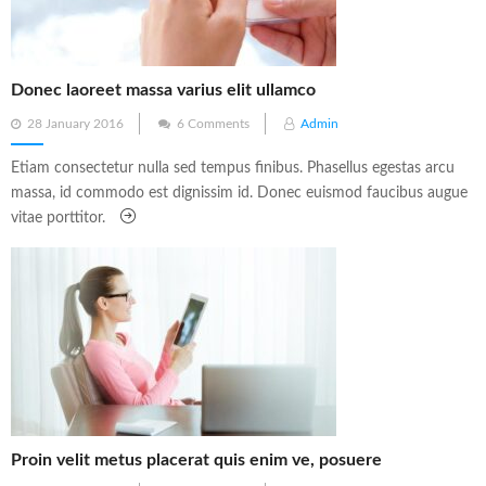
Donec laoreet massa varius elit ullamco
Posted
28 January 2016
6 Comments
Admin
on
Etiam consectetur nulla sed tempus finibus. Phasellus egestas arcu
massa, id commodo est dignissim id. Donec euismod faucibus augue
vitae porttitor.
Proin velit metus placerat quis enim ve, posuere