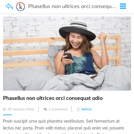
Phasellus non ultrices orci consequat odio
Phasellus non ultrices orci consequat odio
Posted
28 January 2016
1 Comment
Admin
on
Proin suscipit urna quis pharetra vestibulum. Sed fermentum at
lectus nec porta. Proin velit metus, placerat quis enim vel, posuere