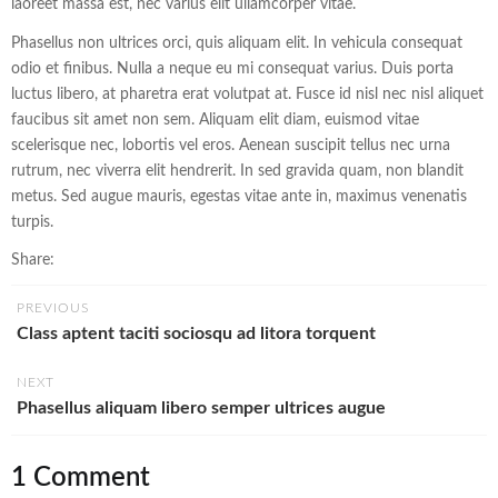
laoreet massa est, nec varius elit ullamcorper vitae.
Phasellus non ultrices orci, quis aliquam elit. In vehicula consequat
odio et finibus. Nulla a neque eu mi consequat varius. Duis porta
luctus libero, at pharetra erat volutpat at. Fusce id nisl nec nisl aliquet
faucibus sit amet non sem. Aliquam elit diam, euismod vitae
scelerisque nec, lobortis vel eros. Aenean suscipit tellus nec urna
rutrum, nec viverra elit hendrerit. In sed gravida quam, non blandit
metus. Sed augue mauris, egestas vitae ante in, maximus venenatis
turpis.
Share:
PREVIOUS
Class aptent taciti sociosqu ad litora torquent
NEXT
Phasellus aliquam libero semper ultrices augue
1 Comment