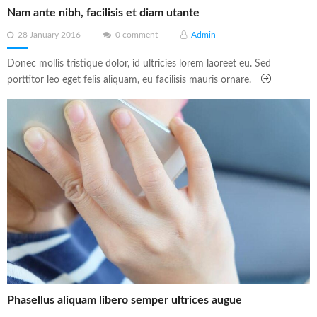
Nam ante nibh, facilisis et diam utante
Posted
28 January 2016
0 comment
Admin
on
Donec mollis tristique dolor, id ultricies lorem laoreet eu. Sed
porttitor leo eget felis aliquam, eu facilisis mauris ornare.
Phasellus aliquam libero semper ultrices augue