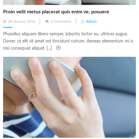
Proin velit metus placerat quis enim ve, posuere
Posted
28 January 2016
3 Comments
Admin
on
Phasellus aliquam libero semper, lobortis tortor eu, ultrices augue.
Donec ut elit sit amet est tincidunt rutrum. Aenean elementum mi a
nisi consequat aliquet. [...]