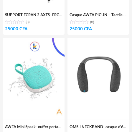
SUPPORT ECRAN 2 AXES- ERGONOMIQUE – ROBUSTE
Casque AWEA PICUN – Tactile – Haut de gamme- 50hrs
(0)
(0)
25000
CFA
25000
CFA
AWEA Mini Speak- ouffer portable waterproof – haut de gamme 10hrs
OMSII NECKBAND- casque d’écoute libre- 10hrs