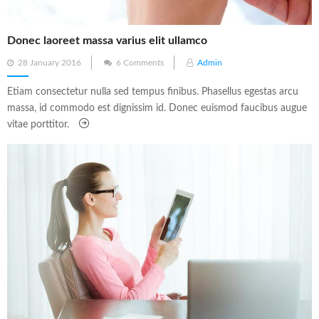
Donec laoreet massa varius elit ullamco
Posted
28 January 2016
6 Comments
Admin
on
Etiam consectetur nulla sed tempus finibus. Phasellus egestas arcu
massa, id commodo est dignissim id. Donec euismod faucibus augue
vitae porttitor.