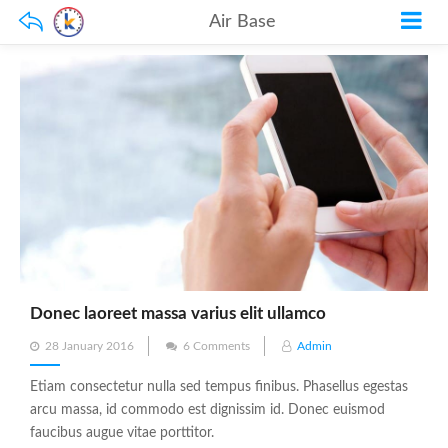
Air Base
Donec laoreet massa varius elit ullamco
Posted
28 January 2016
6 Comments
Admin
on
Etiam consectetur nulla sed tempus finibus. Phasellus egestas
arcu massa, id commodo est dignissim id. Donec euismod
faucibus augue vitae porttitor.