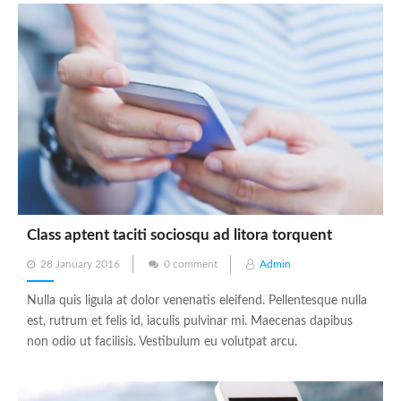
Class aptent taciti sociosqu ad litora torquent
Posted
28 January 2016
0 comment
Admin
on
Nulla quis ligula at dolor venenatis eleifend. Pellentesque nulla
est, rutrum et felis id, iaculis pulvinar mi. Maecenas dapibus
non odio ut facilisis. Vestibulum eu volutpat arcu.