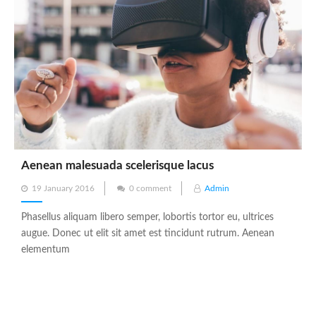
Aenean malesuada scelerisque lacus
Posted
19 January 2016
0 comment
Admin
on
Phasellus aliquam libero semper, lobortis tortor eu, ultrices
augue. Donec ut elit sit amet est tincidunt rutrum. Aenean
elementum