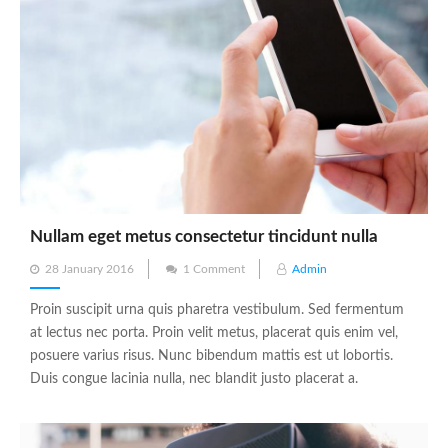
Nullam eget metus consectetur tincidunt nulla
Posted
28 January 2016
1 Comment
Admin
on
Proin suscipit urna quis pharetra vestibulum. Sed fermentum
at lectus nec porta. Proin velit metus, placerat quis enim vel,
posuere varius risus. Nunc bibendum mattis est ut lobortis.
Duis congue lacinia nulla, nec blandit justo placerat a.