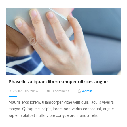
Phasellus aliquam libero semper ultrices augue
Posted
28 January 2016
0 comment
Admin
on
Mauris eros lorem, ullamcorper vitae velit quis, iaculis viverra
magna. Quisque suscipit, lorem non varius consequat, augue
sapien volutpat nulla, vitae congue orci nunc a felis.